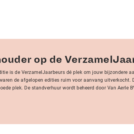
mhouder op de VerzamelJaa
tie is de VerzamelJaarbeurs dé plek om jouw bijzondere aan
waren de afgelopen edities ruim voor aanvang uitverkocht. D
goede plek. De standverhuur wordt beheerd door Van Aerle B