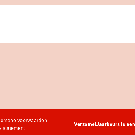
gemene voorwaarden
VerzamelJaarbeurs is ee
y statement