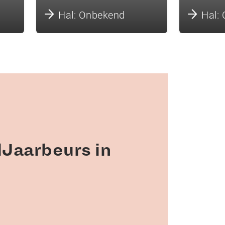
Hal: Onbekend
Hal:
Jaarbeurs in